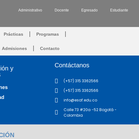
Administrativo
Docente
Egresado
Estudiante
Prácticas
Programas
Admisiones
Contacto
Contáctanos
ión y
s
(+57) 315 3362566
nes
(+57) 315 3362566
ad
info@esaf.edu.co
Calle 73 #20a -52 Bogotá -
Colombia
CIÓN