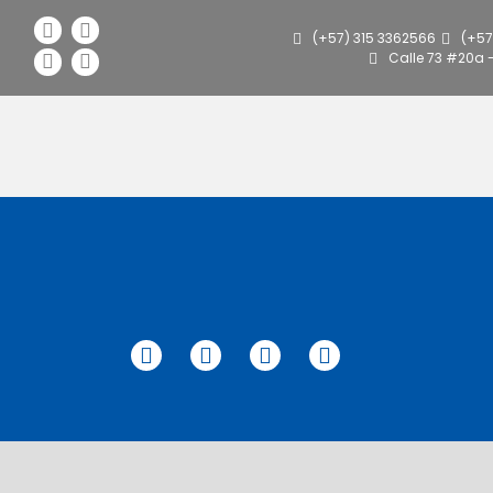
(+57) 315 3362566
(+57
Calle 73 #20a 