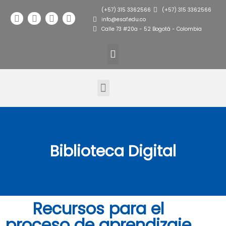
(+57) 315 3362566
(+57) 315 3362566
info@esaf.edu.co
Calle 73 #20a - 52 Bogotá - Colombia
Metodología de aprendizaje
Conoce ESAF
Cursos y Diplomados
Biblioteca Digital
Recursos para el
proceso de aprendizaje